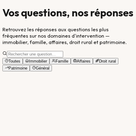
Vos questions, nos réponses
Retrouvez les réponses aux questions les plus
fréquentes sur nos domaines d'intervention —
immobilier, famille, affaires, droit rural et patrimoine.
Toutes
Immobilier
Famille
Affaires
Droit rural
Patrimoine
Général
Général
Comment prendre rendez-vous avec Maître Authier ?
Général
Quels sont les honoraires du notaire ?
Général
Dois-je me déplacer à l'étude pour signer ?
Immobilier
Quel est le délai moyen pour une vente immobilière ?
Immobilier
Quels sont les frais de notaire à l'achat ?