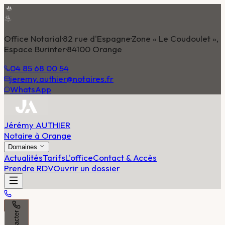
Office Notarial
·
82 rue d'Espagne
·
Zone « Le Coudoulet »,
Espace Burinter
·
84100 Orange
04 85 68 00 54
jeremy.authier@notaires.fr
WhatsApp
Jérémy AUTHIER
Notaire à Orange
Domaines
Actualités
Tarifs
L'office
Contact & Accès
Prendre RDV
Ouvrir un dossier
Contacter