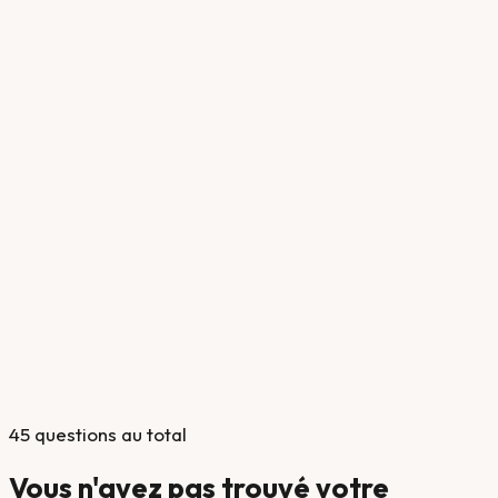
Droit rural
Comment reprendre des terres louées à un fermier ?
Droit rural
Qu'est-ce que le statut du fermage ?
Droit rural
La SAFER peut-elle intervenir sur toutes les ventes agricoles
?
Patrimoine
Quel est le rôle de l'assurance-vie dans la succession ?
Patrimoine
Comment fonctionne la donation avec réserve d'usufruit ?
Patrimoine
Qu'est-ce que le Pacte Dutreil ?
Patrimoine
Comment réduire l'IFI (Impôt sur la Fortune Immobilière) ?
Patrimoine
Qu'est-ce que le mandat de protection future ?
45
question
s
au total
Vous n'avez pas trouvé votre