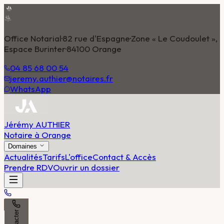
Office Notarial
·
82 rue d'Espagne
·
Zone « Le Coudoulet »,
Espace Burinter
·
84100 Orange
04 85 68 00 54
jeremy.authier@notaires.fr
WhatsApp
Jérémy AUTHIER
Notaire à Orange
Domaines
Actualités
Tarifs
L'office
Contact & Accès
Prendre RDV
Ouvrir un dossier
Contacter