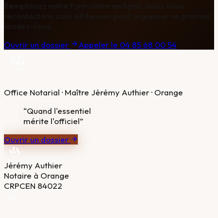
Remplissez notre formulaire en ligne. Nous vous
recontactons sous 48 heures pour organiser un premier
rendez-vous.
Ouvrir un dossier
Appeler le 04 85 68 00 54
Office Notarial · Maître Jérémy Authier · Orange
“Quand l'essentiel
mérite l'officiel”
Ouvrir un dossier
Jérémy Authier
Notaire à Orange
CRPCEN 84022